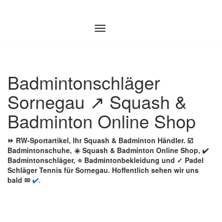
Zum
Inhalt
springen
Badmintonschläger
Sornegau ↗️ Squash &
Badminton Online Shop
⏩ RW-Sportartikel, Ihr Squash & Badminton Händler. ☑️
Badmintonschuhe, ☀️ Squash & Badminton Online Shop, ✔️
Badmintonschläger, ⭐ Badmintonbekleidung und ✓ Padel
Schläger Tennis für Sornegau. Hoffentlich sehen wir uns
bald ✉
✔️.