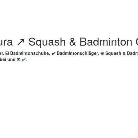
ura ↗️ Squash & Badminton 
er. ☑️ Badmintonschuhe, ✔️ Badmintonschläger, ☀️ Squash & Bad
 bei uns ✉
✔️.