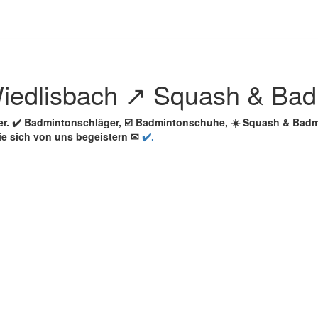
iedlisbach ↗️ Squash & Bad
ler. ✔️ Badmintonschläger, ☑️ Badmintonschuhe, ☀️ Squash & Ba
ie sich von uns begeistern ✉
✔️.