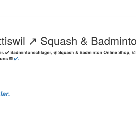
tiswil ↗️ Squash & Badmint
ler. ✔️ Badmintonschläger, ☀️ Squash & Badminton Online Shop,
 uns ✉
✔️.
lar.