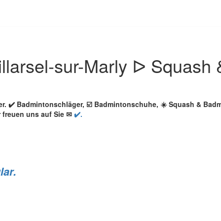
llarsel-sur-Marly ᐅ Squash
ler. ✔️ Badmintonschläger, ☑️ Badmintonschuhe, ☀️ Squash & Ba
r freuen uns auf Sie ✉
✔️.
lar.