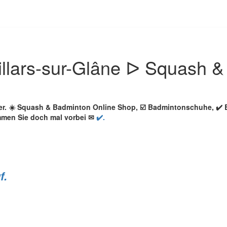
llars-sur-Glâne ᐅ Squash &
er. ☀️ Squash & Badminton Online Shop, ☑️ Badmintonschuhe, ✔️
ommen Sie doch mal vorbei ✉
✔️.
f.