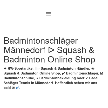
Zum
Inhalt
springen
Badmintonschläger
Männedorf ᐅ Squash &
Badminton Online Shop
⏩ RW-Sportartikel, Ihr Squash & Badminton Händler. ☀️
Squash & Badminton Online Shop, ✔️ Badmintonschläger, ☑️
Badmintonschuhe, ⭐ Badmintonbekleidung oder ✓ Padel
Schläger Tennis in Männedorf. Hoffentlich sehen wir uns
bald ✉
✔️.