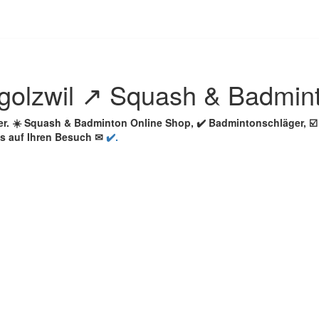
golzwil ↗️ Squash & Badmin
er. ☀️ Squash & Badminton Online Shop, ✔️ Badmintonschläger, 
ns auf Ihren Besuch ✉
✔️.