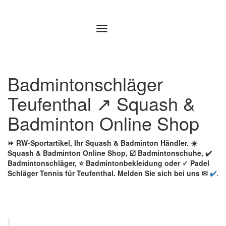
Zum
Inhalt
springen
Badmintonschläger
Teufenthal ↗️ Squash &
Badminton Online Shop
⏩ RW-Sportartikel, Ihr Squash & Badminton Händler. ☀️
Squash & Badminton Online Shop, ☑️ Badmintonschuhe, ✔️
Badmintonschläger, ⭐ Badmintonbekleidung oder ✓ Padel
Schläger Tennis für Teufenthal. Melden Sie sich bei uns ✉
✔️.