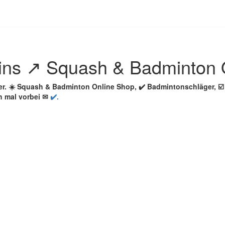
ins ↗️ Squash & Badminton 
ler. ☀️ Squash & Badminton Online Shop, ✔️ Badmintonschläger,
h mal vorbei ✉
✔️.