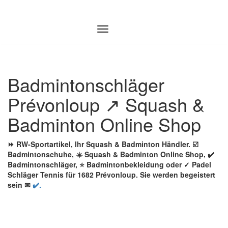
Zum
Inhalt
springen
Badmintonschläger
Prévonloup ↗️ Squash &
Badminton Online Shop
⏩ RW-Sportartikel, Ihr Squash & Badminton Händler. ☑️
Badmintonschuhe, ☀️ Squash & Badminton Online Shop, ✔️
Badmintonschläger, ⭐ Badmintonbekleidung oder ✓ Padel
Schläger Tennis für 1682 Prévonloup. Sie werden begeistert
sein ✉
✔️.