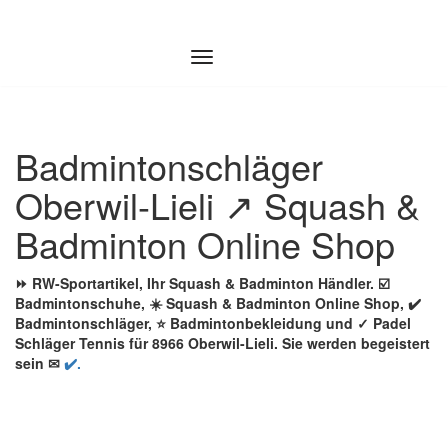
Zum
Inhalt
springen
Badmintonschläger
Oberwil-Lieli ↗️ Squash &
Badminton Online Shop
⏩ RW-Sportartikel, Ihr Squash & Badminton Händler. ☑️
Badmintonschuhe, ☀️ Squash & Badminton Online Shop, ✔️
Badmintonschläger, ⭐ Badmintonbekleidung und ✓ Padel
Schläger Tennis für 8966 Oberwil-Lieli. Sie werden begeistert
sein ✉
✔️.