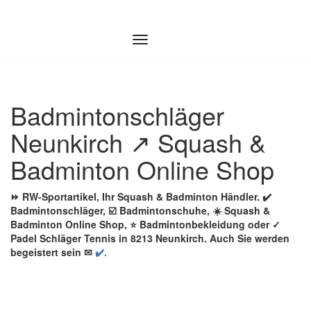
Zum
Inhalt
springen
Badmintonschläger
Neunkirch ↗️ Squash &
Badminton Online Shop
⏩ RW-Sportartikel, Ihr Squash & Badminton Händler. ✔️
Badmintonschläger, ☑️ Badmintonschuhe, ☀️ Squash &
Badminton Online Shop, ⭐ Badmintonbekleidung oder ✓
Padel Schläger Tennis in 8213 Neunkirch. Auch Sie werden
begeistert sein ✉
✔️.