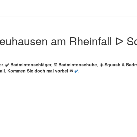
euhausen am Rheinfall ᐅ S
er. ✔️ Badmintonschläger, ☑️ Badmintonschuhe, ☀️ Squash & Bad
all. Kommen Sie doch mal vorbei ✉
✔️.