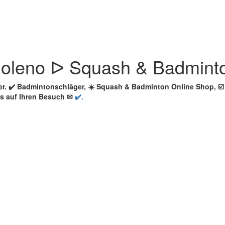
oleno ᐅ Squash & Badmint
er. ✔️ Badmintonschläger, ☀️ Squash & Badminton Online Shop, 
ns auf Ihren Besuch ✉
✔️.