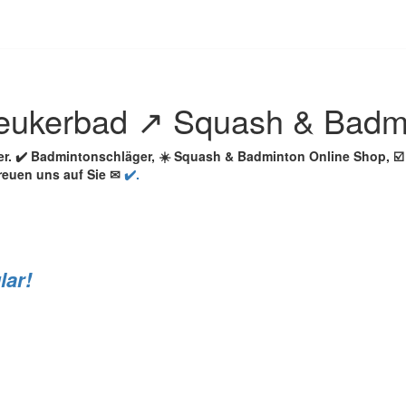
eukerbad ↗️ Squash & Badm
ler. ✔️ Badmintonschläger, ☀️ Squash & Badminton Online Shop,
reuen uns auf Sie ✉
✔️.
lar!