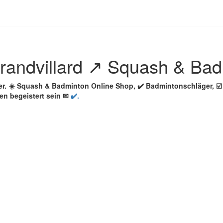
randvillard ↗️ Squash & Ba
ler. ☀️ Squash & Badminton Online Shop, ✔️ Badmintonschläger,
en begeistert sein ✉
✔️.