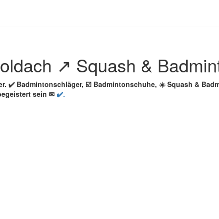
oldach ↗️ Squash & Badmin
ler. ✔️ Badmintonschläger, ☑️ Badmintonschuhe, ☀️ Squash & Ba
egeistert sein ✉
✔️.