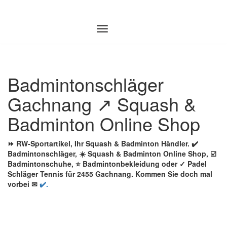
Zum
Inhalt
springen
Badmintonschläger
Gachnang ↗️ Squash &
Badminton Online Shop
⏩ RW-Sportartikel, Ihr Squash & Badminton Händler. ✔️
Badmintonschläger, ☀️ Squash & Badminton Online Shop, ☑️
Badmintonschuhe, ⭐ Badmintonbekleidung oder ✓ Padel
Schläger Tennis für 2455 Gachnang. Kommen Sie doch mal
vorbei ✉
✔️.