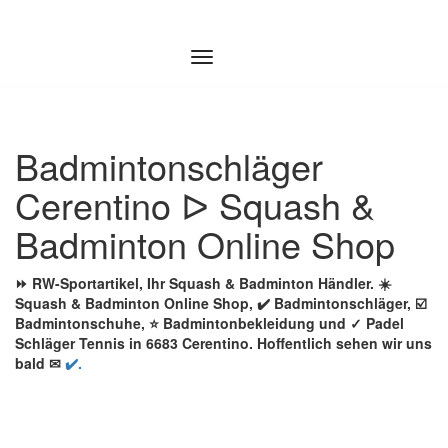
Zum
Inhalt
springen
Badmintonschläger
Cerentino ᐅ Squash &
Badminton Online Shop
⏩ RW-Sportartikel, Ihr Squash & Badminton Händler. ☀️
Squash & Badminton Online Shop, ✔️ Badmintonschläger, ☑️
Badmintonschuhe, ⭐ Badmintonbekleidung und ✓ Padel
Schläger Tennis in 6683 Cerentino. Hoffentlich sehen wir uns
bald ✉
✔️.