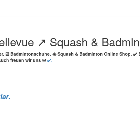
ellevue ↗️ Squash & Badmin
ler. ☑️ Badmintonschuhe, ☀️ Squash & Badminton Online Shop, ✔
such freuen wir uns ✉
✔️.
lar.