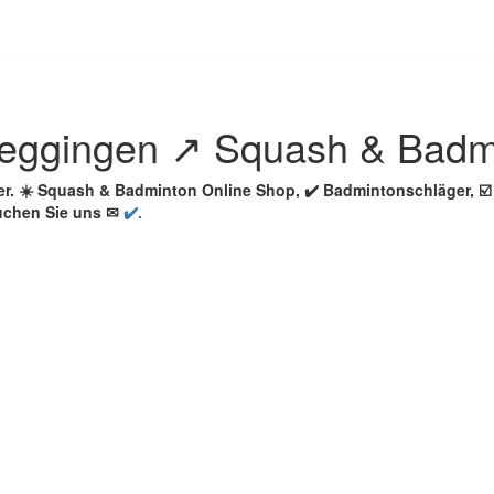
eggingen ↗️ Squash & Badm
ler. ☀️ Squash & Badminton Online Shop, ✔️ Badmintonschläger,
uchen Sie uns ✉
✔️.