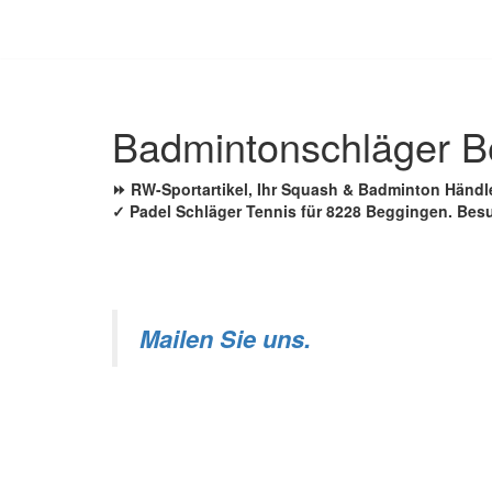
Zum
Inhalt
springen
Badmintonschläger B
⏩ RW-Sportartikel, Ihr Squash & Badminton Händ
✓ Padel Schläger Tennis für 8228 Beggingen. Bes
Mailen Sie uns.