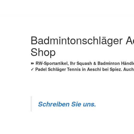
Zum
Inhalt
springen
Badmintonschläger Ae
Shop
⏩ RW-Sportartikel, Ihr Squash & Badminton Händ
✓ Padel Schläger Tennis in Aeschi bei Spiez. Auch
Schreiben Sie uns.